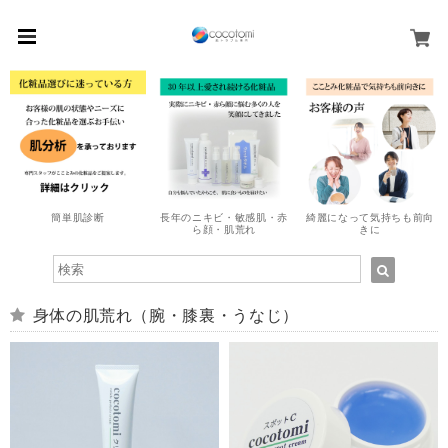
簡単肌診断
長年のニキビ・敏感肌・赤
綺麗になって気持ちも前向
ら顔・肌荒れ
きに
身体の肌荒れ（腕・膝裏・うなじ）