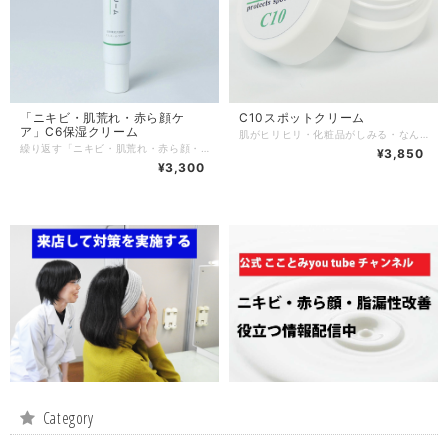
「ニキビ・肌荒れ・赤ら顔ケ
C10スポットクリーム
ア」C6保湿クリーム
肌がヒリヒリ・化粧品がしみる・なんとなく痒い・ポツポツと赤み・黄色いカサブタ・・に。 肌が弱っている時や冬場の乾燥時には欠かせないアイテム！ お肌のバリヤ機能をしっかりサポート。角質層の水分を保持し、お肌の乾燥を保護します。 バリア機能を強力にサポートする分、密閉性が高いため、顔が火照る人もいます。 もともと顔が火照りやすい人は、少しずつ様子を見ながら使ってみてください。 容量：9g
繰り返す「ニキビ・肌荒れ・赤ら顔・脂漏性」の悩みに根本原因からアプローチ 繰り返すニキビや肌荒れを起こしている肌は、角質層がもつバリア機能が低下し、お肌のカサつきや刺激性物質からお肌を守るしくみなどが低下しています。 C6クリームで肌を保護することで、角質層のバリア機能を整え、繰り返す肌荒れを起きにくい肌へ導いていきます。 長引くニキビや肌荒れの方は、肌も敏感になっていることが多く、敏感肌に人使えるよう無香料・無着色・アルコールフリーです。
¥3,850
¥3,300
Category